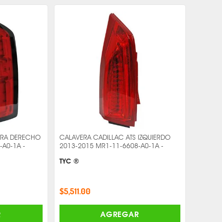
RRA DERECHO
CALAVERA CADILLAC ATS IZQUIERDO
-A0-1A -
2013-2015 MR1-11-6608-A0-1A -
TYC ®
$5,511.00
R
AGREGAR