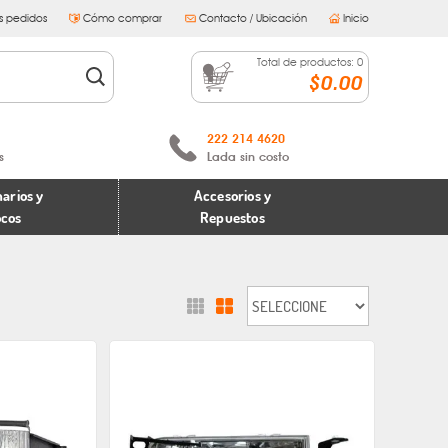
s pedidos
Cómo comprar
Contacto / Ubicación
Inicio
Total de productos:
0
$0.00
222 214 4620
s
Lada sin costo
arios y
Accesorios y
ocos
Repuestos