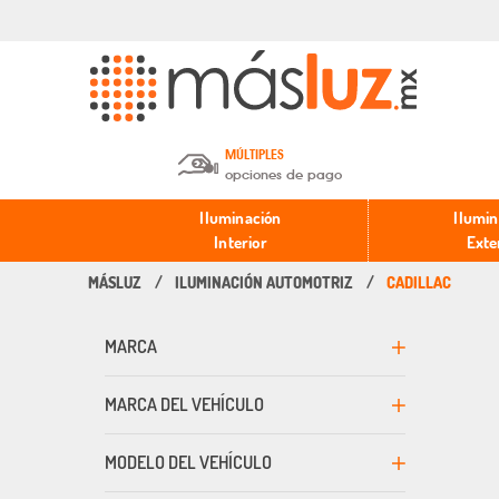
MÚLTIPLES
opciones de pago
Depósito en efectivo o Cheque y
Iluminación
Ilumin
Transferencia.
Interior
Exte
ILUMINACIÓN AUTOMOTRIZ
CADILLAC
Pago con tarjeta de crédito o
débito.
MARCA
PayPal, Oxxo y Mercado Pago.
MARCA DEL VEHÍCULO
MODELO DEL VEHÍCULO