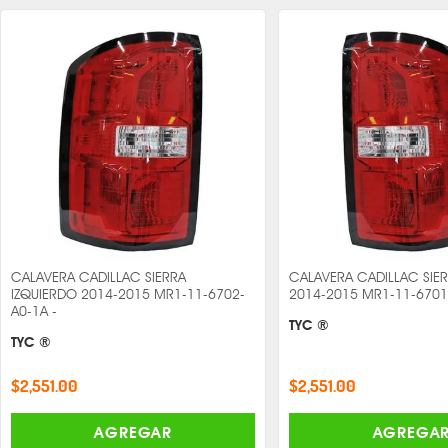
CALAVERA CADILLAC SIERRA
CALAVERA CADILLAC SIE
IZQUIERDO 2014-2015 MR1-11-6702-
2014-2015 MR1-11-6701
A0-1A -
TYC ®
TYC ®
$2,551.00
$2,551.00
AGREGAR
AGREGA