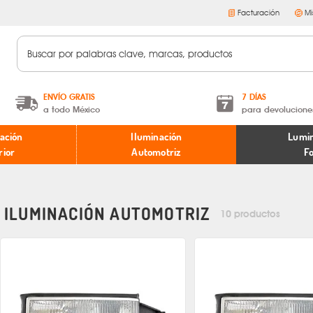
Facturación
Mi
ENVÍO GRATIS
7 DÍAS
a todo México
para devolucione
A partir de $599 MXN.
Términos y condiciones
ación
Iluminación
Lumin
* Aplican restricciones
Políticas de devoluciones
rior
Automotriz
F
ILUMINACIÓN AUTOMOTRIZ
10 productos