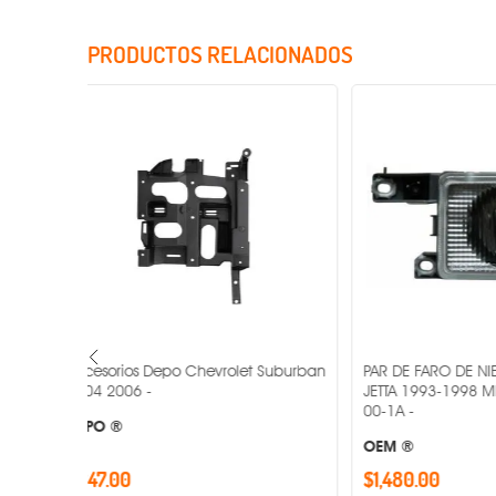
PRODUCTOS RELACIONADOS
Incluye Cristales
t Suburban
PAR DE FARO DE NIEBLA VOLKSWAGEN
PAR DE FARO
JETTA 1993-1998 MR1-PAR-19-5017-
GOL - MR1-P
00-1A -
TYC ®
OEM ®
$1,480.00
$1,358.00