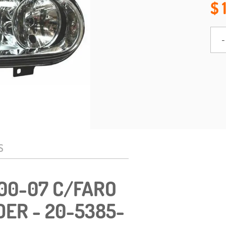
-
S
00-07 C/FARO
DER - 20-5385-