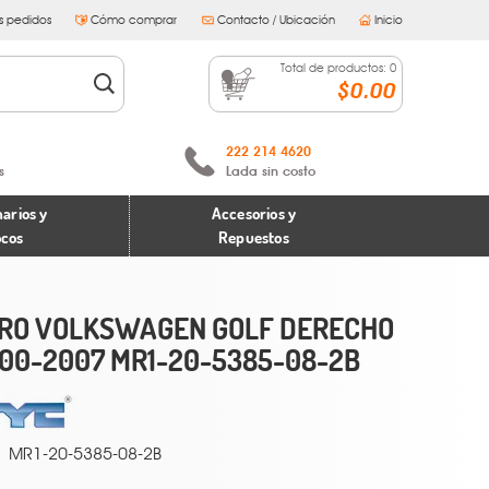
s pedidos
Cómo comprar
Contacto / Ubicación
Inicio
Total de productos:
0
$0.00
222 214 4620
s
Lada sin costo
arios y
Accesorios y
ocos
Repuestos
RO VOLKSWAGEN GOLF DERECHO
00-2007 MR1-20-5385-08-2B
MR1-20-5385-08-2B