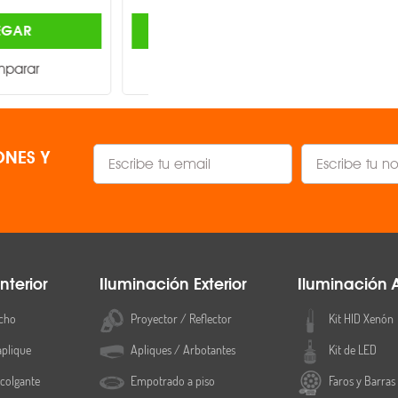
AGREGAR
AGREGAR
Comparar
Comparar
NES Y
nterior
Iluminación Exterior
Iluminación 
cho
Proyector / Reflector
Kit HID Xenón
aplique
Apliques / Arbotantes
Kit de LED
colgante
Empotrado a piso
Faros y Barras