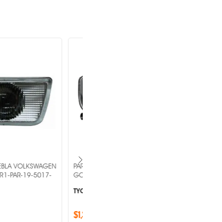
 DE NIEBLA VOLKSWAGEN
PAR DE FARO DE NIEBLA TOYOTA YARIS
AR-19-C241-05-2B -
2012-2016 MR1-PAR-19-C319-01-9B
-
OEM ®
$2,704.00