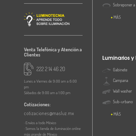
Sobreponer a
MÁS
Venta Telefónica y Atención a
Clientes
Luminarios y
222 2 14 46 20
Gabinete
Campana
Lunes a Viernes de 9:00 am a 6:00
pm
Wall washer
Sábados de 9:00 am a 1:00 pm
Sub-urbano
Cotizaciones:
cotizaciones@masluz.mx
MÁS
· Envíos a todo México
· Somos la tienda de iluminación online
más grande de México