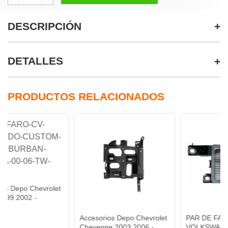
DESCRIPCIÓN
DETALLES
PRODUCTOS RELACIONADOS
hevrolet
-
Accesorios Depo Chevrolet
PAR DE FARO DE NIEB
Cheyenne 2003 2006 -
VOLKSWAGEN JETTA