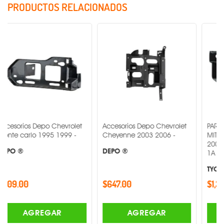
PRODUCTOS RELACIONADOS
 Depo Chevrolet
Accesorios Depo Chevrolet
PAR DE FARO DE 
o 1995 1999 -
Cheyenne 2003 2006 -
MITSUBISHI LANC
2007 MR1-PAR-1
DEPO ®
1A -
TYC ®
$647.00
$1,346.00
REGAR
AGREGAR
AGRE