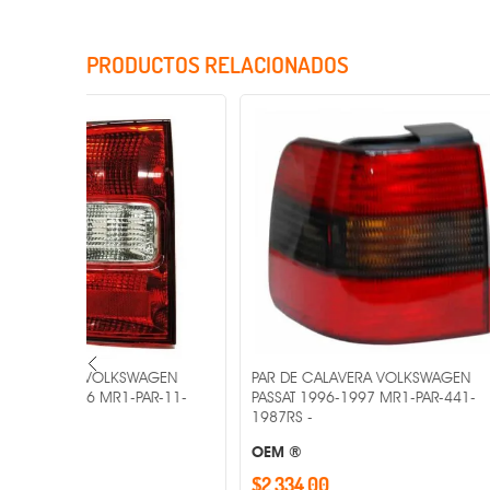
PRODUCTOS RELACIONADOS
Incluye Cristales
AGEN
PAR DE CALAVERA VOLKSWAGEN
PAR DE CALA
AR-11-
PASSAT 1996-1997 MR1-PAR-441-
1993-1998 M
1987RS -
-
OEM ®
OEM ®
$2,334.00
$869.00