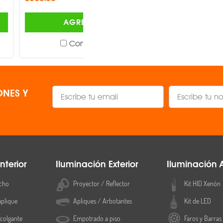
AGREGAR
AGREGAR
Comparar
Comparar
NES Y
nterior
Iluminación Exterior
Iluminación 
cho
Proyector / Reflector
Kit HID Xenón
aplique
Apliques / Arbotantes
Kit de LED
colgante
Empotrado a piso
Faros y Barras