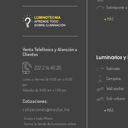
Sobreponer a
MÁS
Venta Telefónica y Atención a
Clientes
Luminarios y
222 2 14 46 20
Gabinete
Campana
Lunes a Viernes de 9:00 am a 6:00
pm
Wall washer
Sábados de 9:00 am a 1:00 pm
Sub-urbano
Cotizaciones:
cotizaciones@masluz.mx
MÁS
· Envíos a todo México
· Somos la tienda de iluminación online