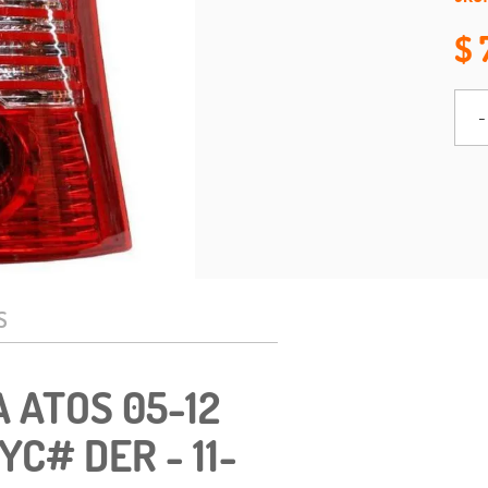
-
S
 ATOS 05-12
C# DER - 11-