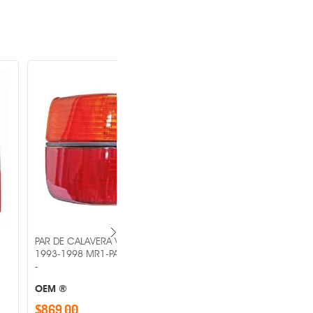
VERA VOLKSWAGEN JETTA
PAR DE CALAVERA TOYOTA YARIS
R1-PAR-11-74980015B3
2006-2008 MR1-PAR-11-B067-01-1A
-
OEM ®
$3,134.00