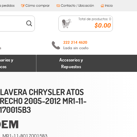
s pedidos
Cómo comprar
Contacto / Ubicación
Inicio
Total de productos:
0
$0.00
222 214 4620
s
Lada sin costo
arios y
Accesorios y
ocos
Repuestos
LAVERA CHRYSLER ATOS
RECHO 2005-2012 MR1-11-
170015B3
MR1-11-B0170015B3