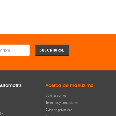
AGREGAR
AGREGAR
Comparar
Comparar
Automotriz
Acerca de másluz.mx
Quiénes somos
Términos y condiciones
Aviso de privacidad
 LED