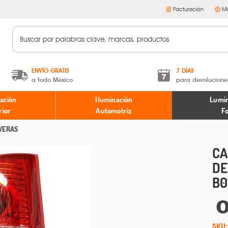
Facturación
Mi
ENVÍO GRATIS
7 DÍAS
a todo México
para devolucione
A partir de $599 MXN.
Términos y condiciones
ación
Iluminación
Lumin
* Aplican restricciones
Políticas de devoluciones
rior
Automotriz
F
VERAS
CA
DE
B0
SKU: