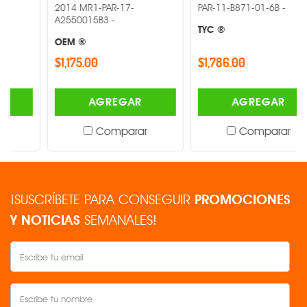
2014 MR1-PAR-17-
PAR-11-B871-01-6B -
A2550015B3 -
TYC ®
OEM ®
$1,175.00
$1,786.00
AGREGAR
AGREGAR
Comparar
Comparar
¡SUSCRÍBETE PARA CONSEGUIR
PROMOCIONES
Y NOTICIAS
SEMANALES!