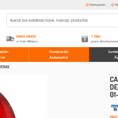
Facturación
Mi
ENVÍO GRATIS
7 DÍAS
a todo México
para devolucione
A partir de $599 MXN.
Términos y condiciones
ación
Iluminación
Lumin
* Aplican restricciones
Políticas de devoluciones
rior
Automotriz
F
VERAS
CA
DE
01
SKU: