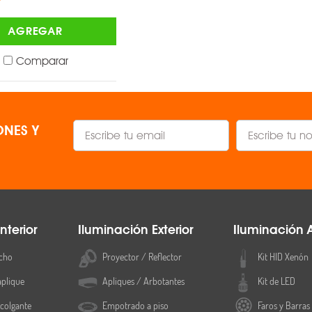
AGREGAR
AGREGAR
Comparar
Comparar
NES Y
nterior
Iluminación Exterior
Iluminación 
cho
Proyector / Reflector
Kit HID Xenón
aplique
Apliques / Arbotantes
Kit de LED
colgante
Empotrado a piso
Faros y Barras