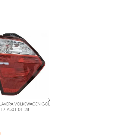
AVERA VOLKSWAGEN GOL
PAR DE CALAVERA TOYOTA HILUX
-A501-01-2B -
2006-2011 MR1-PAR-11-A551-01-6B
-
OEM ®
$1,098.00