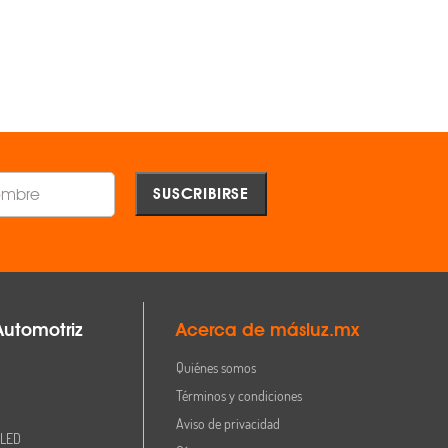
AGREGAR
AGREGAR
Comparar
Comparar
Automotriz
Acerca de másluz.mx
Quiénes somos
Términos y condiciones
Aviso de privacidad
 LED