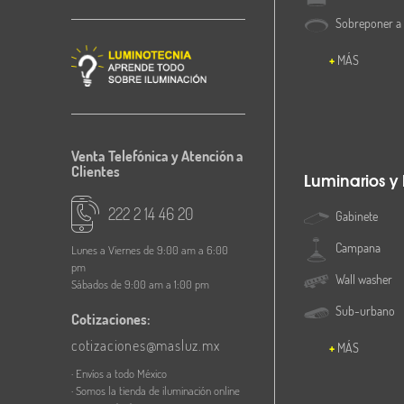
Sobreponer a
MÁS
Venta Telefónica y Atención a
Clientes
Luminarios y
222 2 14 46 20
Gabinete
Campana
Lunes a Viernes de 9:00 am a 6:00
pm
Wall washer
Sábados de 9:00 am a 1:00 pm
Sub-urbano
Cotizaciones:
cotizaciones@masluz.mx
MÁS
· Envíos a todo México
· Somos la tienda de iluminación online