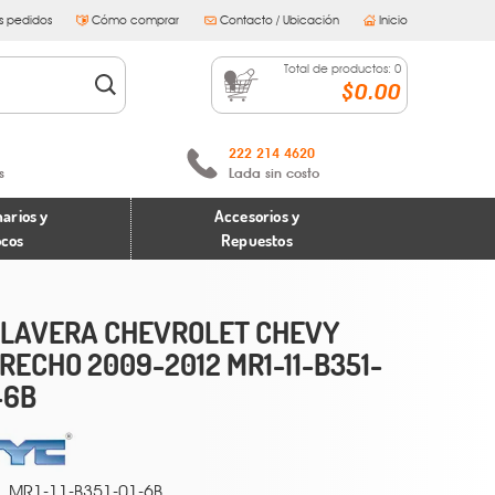
s pedidos
Cómo comprar
Contacto / Ubicación
Inicio
Total de productos:
0
$0.00
222 214 4620
s
Lada sin costo
arios y
Accesorios y
ocos
Repuestos
LAVERA CHEVROLET CHEVY
RECHO 2009-2012 MR1-11-B351-
-6B
MR1-11-B351-01-6B