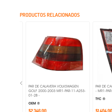
PRODUCTOS RELACIONADOS
Incluye Cristales
AGEN
PAR DE CALAVERA VOLKSWAGEN
PAR DE CAL
11-A197-
GOLF 2000-2003 MR1-PAR-11-A253-
- MR1-PAR-17
01-2B -
TYC ®
OEM ®
$2,346.00
$1,404.00