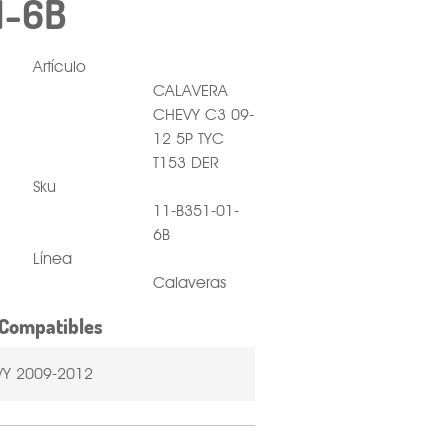
1-6B
Artículo
CALAVERA
CHEVY C3 09-
12 5P TYC
T153 DER
Sku
11-B351-01-
6B
Línea
Calaveras
Compatibles
Y 2009-2012