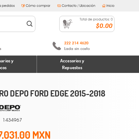
s pedidos
Cómo comprar
Contacto / Ubicación
Inicio
Total de productos:
0
$0.00
222 214 4620
s
Lada sin costo
arios y
Accesorios y
ocos
Repuestos
RO DEPO FORD EDGE 2015-2018
1434967
7,031.00