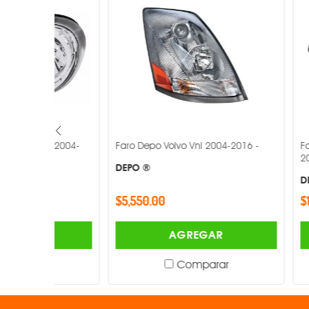
y 2004-
Faro Depo Volvo Vnl 2004-2016 -
Faro Depo Vo
2016 -
DEPO ®
DEPO ®
$5,550.00
$1,220.00
AGREGAR
Comparar