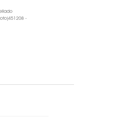
ellado
loto)451208 -