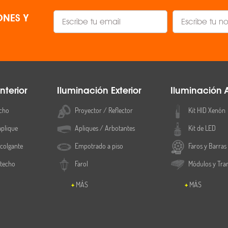
NES Y
nterior
Iluminación Exterior
Iluminación 
cho
Proyector / Reflector
Kit HID Xenón
aplique
Apliques / Arbotantes
Kit de LED
colgante
Empotrado a piso
Faros y Barras
 techo
Farol
Módulos y Tra
MÁS
MÁS