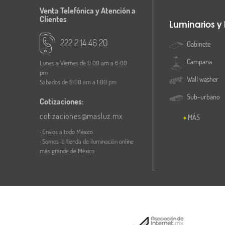
Venta Telefónica y Atención a
Clientes
Luminarios y
222 2 14 46 20
Gabinete
Campana
Lunes a Viernes de 9:00 am a 6:00
pm
Wall washer
Sábados de 9:00 am a 1:00 pm
Sub-urbano
Cotizaciones:
cotizaciones@masluz.mx
MÁS
· Envíos a todo México
· Somos la tienda de iluminación online
más grande de México