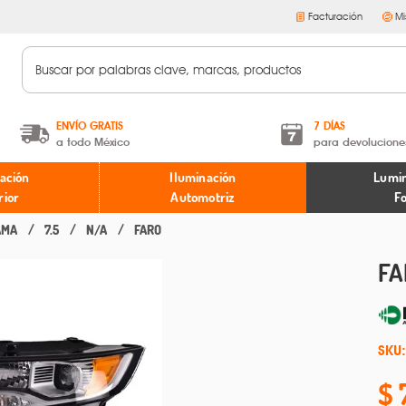
Facturación
Mi
ENVÍO GRATIS
7 DÍAS
a todo México
para devolucione
A partir de $599 MXN.
Términos y condiciones
ación
Iluminación
Lumin
* Aplican restricciones
Políticas de devoluciones
rior
Automotriz
F
AMA
7.5
N/A
FARO
FA
SKU: