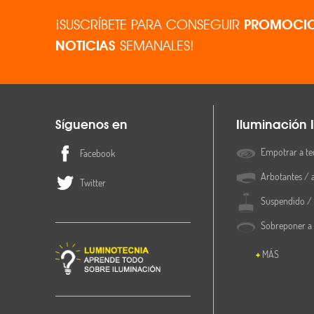
¡SUSCRÍBETE PARA CONSEGUIR
PROMOCIO
NOTICIAS
SEMANALES!
Síguenos en
Iluminación I
Empotrar a te
Facebook
Arbotantes / 
Twitter
Suspendido / 
Sobreponer a
MÁS