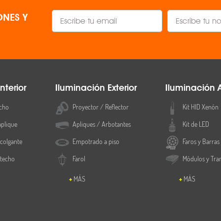
NES Y
nterior
Iluminación Exterior
Iluminación 
cho
Proyector / Reflector
Kit HID Xenón
aplique
Apliques / Arbotantes
Kit de LED
colgante
Empotrado a piso
Faros y Barras
 techo
Farol
Módulos y Tra
MÁS
MÁS