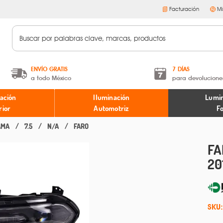
Facturación
Mi
ENVÍO GRATIS
7 DÍAS
a todo México
para devolucione
A partir de $599 MXN.
Términos y condiciones
ación
Iluminación
Lumin
* Aplican restricciones
Políticas de devoluciones
rior
Automotriz
F
AMA
7.5
N/A
FARO
FA
20
SKU: