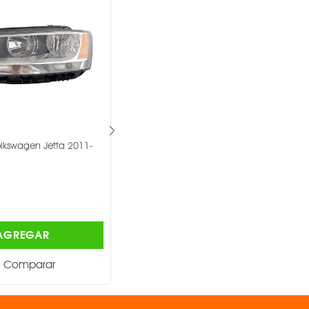
lkswagen Jetta 2011-
Faro Depo Volkswagen Gol 2013-
2016 -
DEPO ®
$1,220.00
AGREGAR
AGREGAR
Comparar
Comparar