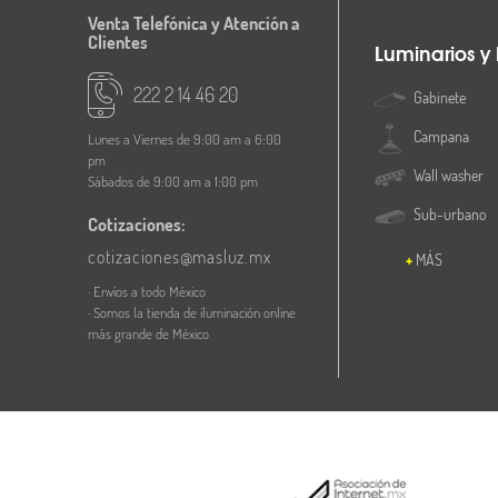
Venta Telefónica y Atención a
Clientes
Luminarios y
222 2 14 46 20
Gabinete
Campana
Lunes a Viernes de 9:00 am a 6:00
pm
Wall washer
Sábados de 9:00 am a 1:00 pm
Sub-urbano
Cotizaciones:
cotizaciones@masluz.mx
MÁS
· Envíos a todo México
· Somos la tienda de iluminación online
más grande de México