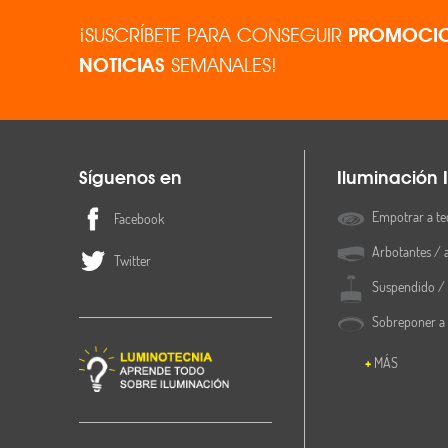
¡SUSCRÍBETE PARA CONSEGUIR
PROMOCIO
NOTICIAS
SEMANALES!
Síguenos en
Iluminación I
Empotrar a te
Facebook
Arbotantes / 
Twitter
Suspendido / 
Sobreponer a
MÁS