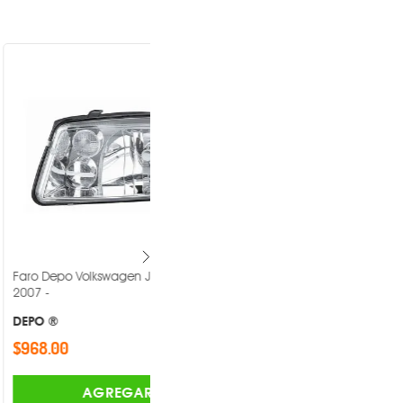
lkswagen Jetta 1999-
Faro Depo Volkswagen Gol 2008-
2012 -
DEPO ®
$1,185.00
AGREGAR
AGREGAR