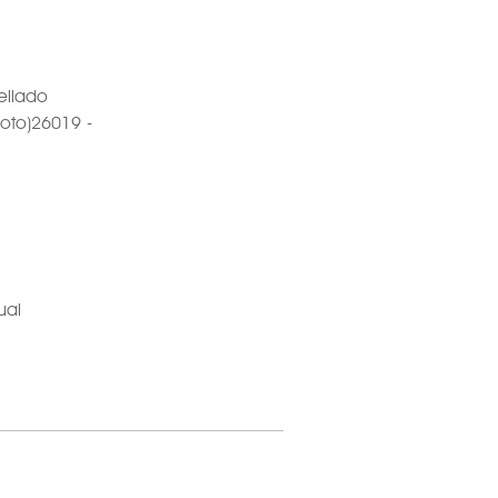
ellado
loto)26019 -
ual