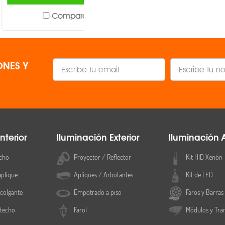
Comparar
Comparar
NES Y
nterior
Iluminación Exterior
Iluminación 
cho
Proyector / Reflector
Kit HID Xenón
aplique
Apliques / Arbotantes
Kit de LED
colgante
Empotrado a piso
Faros y Barras
 techo
Farol
Módulos y Tra