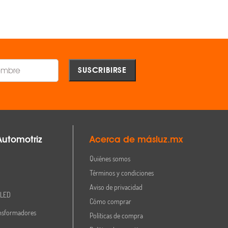
Comparar
Comparar
Automotriz
Acerca de másluz.mx
Quiénes somos
Términos y condiciones
Aviso de privacidad
 LED
Cómo comprar
nsformadores
Políticas de compra