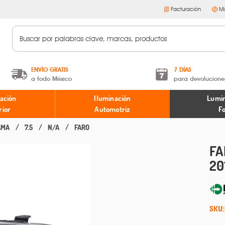
Facturación
Mi
ENVÍO GRATIS
7 DÍAS
a todo México
para devolucione
A partir de $599 MXN.
Términos y condiciones
ación
Iluminación
Lumin
* Aplican restricciones
Políticas de devoluciones
rior
Automotriz
F
AMA
7.5
N/A
FARO
FA
20
SKU: