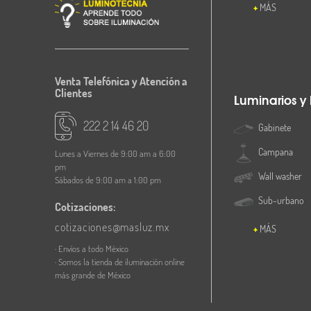
MÁS
Venta Telefónica y Atención a
Clientes
Luminarios y
222 2 14 46 20
Gabinete
Campana
Lunes a Viernes de 9:00 am a 6:00
pm
Wall washer
Sábados de 9:00 am a 1:00 pm
Sub-urbano
Cotizaciones:
cotizaciones@masluz.mx
MÁS
· Envíos a todo México
· Somos la tienda de iluminación online
más grande de México