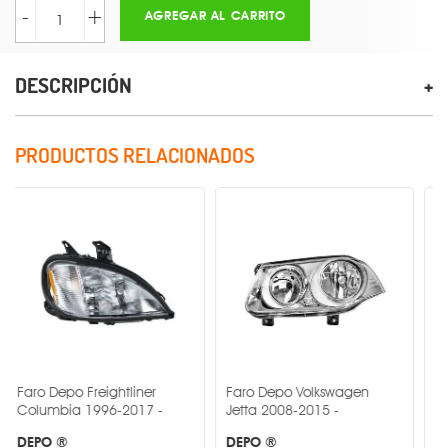
-
+
AGREGAR AL CARRITO
DESCRIPCIÓN
PRODUCTOS RELACIONADOS
o Freightliner
Faro Depo Volkswagen
Faro Depo V
a 1996-2017 -
Jetta 2008-2015 -
2013-2016 -
DEPO ®
DEPO ®