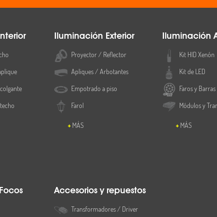
nterior
Iluminación Exterior
Iluminación 
cho
Proyector / Reflector
Kit HID Xenón
aplique
Apliques / Arbotantes
Kit de LED
colgante
Empotrado a piso
Faros y Barras
 techo
Farol
Módulos y Tra
MÁS
MÁS
 Focos
Accesorios y repuestos
Transformadores / Driver