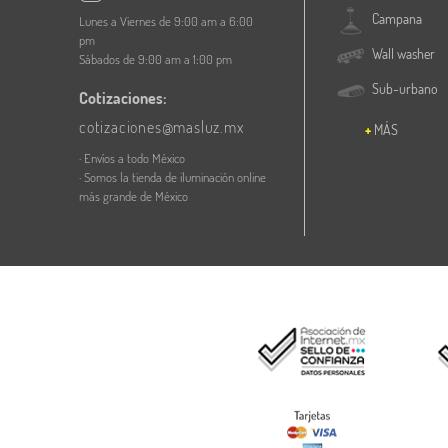
Campana
Lunes a Viernes de 9:00 am a 6:00
pm
Wall washer
Sábados de 9:00 am a 1:00 pm
Sub-urbano
Cotizaciones:
cotizaciones@masluz.mx
MÁS
· Envíos a todo México
· Somos la tienda de iluminación online
más grande de México