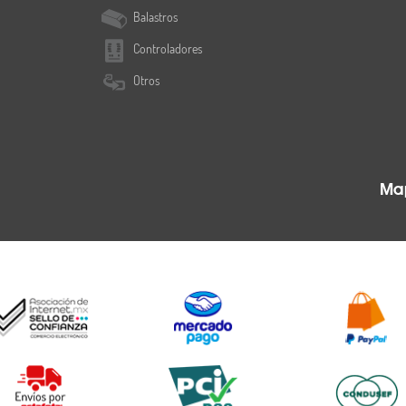
Balastros
Controladores
Otros
Map