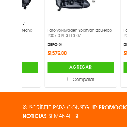
Derecho
Faro Volkswagen Sportvan Izquierdo
Faro Volkswa
2007 019-3113-07 -
2004-2009 0
DEPO ®
DEPO ®
$1,576.00
$1,576.00
AGREGAR
Comparar
¡SUSCRÍBETE PARA CONSEGUIR
PROMOCIO
NOTICIAS
SEMANALES!