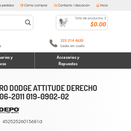
s pedidos
Cómo comprar
Contacto / Ubicación
Inicio
Total de productos:
0
$0.00
222 214 4620
s
Lada sin costo
arios y
Accesorios y
ocos
Repuestos
RO DODGE ATTITUDE DERECHO
06-2011 019-0902-02
45252526015681d