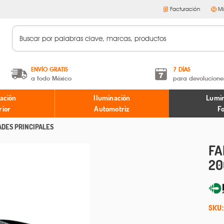
Facturación
Mi
ENVÍO GRATIS
7 DÍAS
a todo México
para devolucione
A partir de $599 MXN.
Términos y condiciones
ación
Iluminación
Lumin
* Aplican restricciones
Políticas de devoluciones
rior
Automotriz
F
ADES PRINCIPALES
FA
20
SKU: