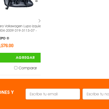
gen Lupo Izquierdo
Faro Volkswagen Crossfox Izquierdo
19-3113-07 -
2007-2009 019-3113-07 -
DEPO ®
$1,576.00
AGREGAR
AGREGAR
Comparar
Comparar
NES Y