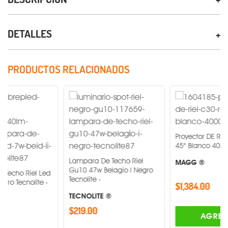
DETALLES
PRODUCTOS RELACIONADOS
Proyector DE RIEL C30-R 
45° Blanco 4000 K -
Lampara De Techo Riel
MAGG ®
Gu10 47w Belagio I Negro
iel Led
Tecnolite -
olite -
$1,384.00
TECNOLITE ®
$219.00
AGREGAR