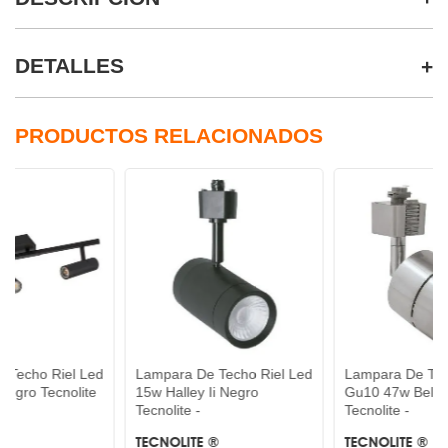
DETALLES
PRODUCTOS RELACIONADOS
l Led
Lampara De Techo Riel Led
Lampara De Techo Riel
olite
15w Halley Ii Negro
Gu10 47w Belgio I Satinad
Tecnolite -
Tecnolite -
TECNOLITE ®
TECNOLITE ®