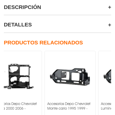
DESCRIPCIÓN
DETALLES
PRODUCTOS RELACIONADOS
o Chevrolet
Accesorios Depo Chevrolet
Accesorios Depo Ch
006 -
Monte carlo 1995 1999 -
Lumina 1995 2001 