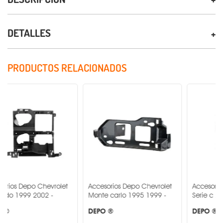
DETALLES
PRODUCTOS RELACIONADOS
 Chevrolet
Accesorios Depo Chevrolet
Accesorios Depo Che
2002 -
Monte carlo 1995 1999 -
Serie c 2003 2006 -
DEPO ®
DEPO ®