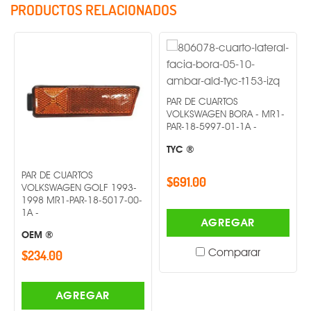
PRODUCTOS RELACIONADOS
PAR DE CUARTOS
VOLKSWAGEN BORA - MR1-
PAR-18-5997-01-1A -
TYC ®
PAR DE CUARTOS
PAR
$691.00
VOLKSWAGEN GOLF 1993-
T10
1998 MR1-PAR-18-5017-00-
18-
1A -
AGREGAR
OE
OEM ®
Comparar
$234.00
$1,
AGREGAR