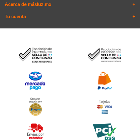
Acerca de másluz.mx
Tu cuenta