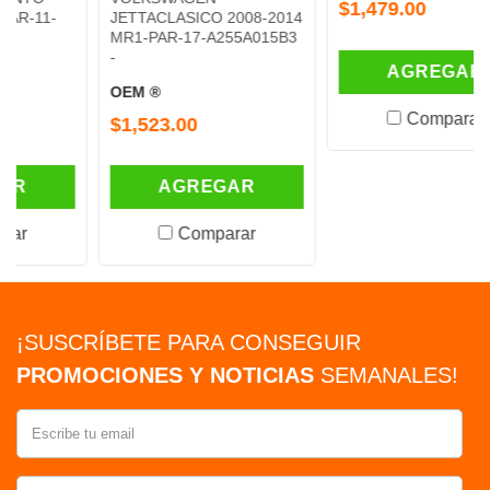
$1,479.00
JETTACLASICO 2008-2014
MR1-PAR-17-A255A015B3
-
AGREGAR
OEM ®
Comparar
$1,523.00
AGREGAR
Comparar
¡SUSCRÍBETE PARA CONSEGUIR
PROMOCIONES Y NOTICIAS
SEMANALES!