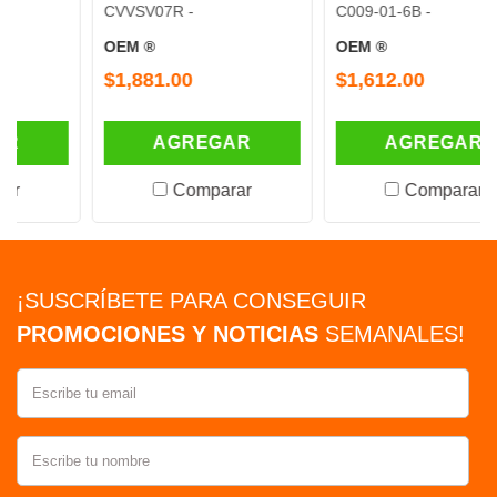
CVVSV07R -
C009-01-6B -
OEM ®
OEM ®
$1,881.00
$1,612.00
AGREGAR
AGREGAR
Comparar
Comparar
¡SUSCRÍBETE PARA CONSEGUIR
PROMOCIONES Y NOTICIAS
SEMANALES!