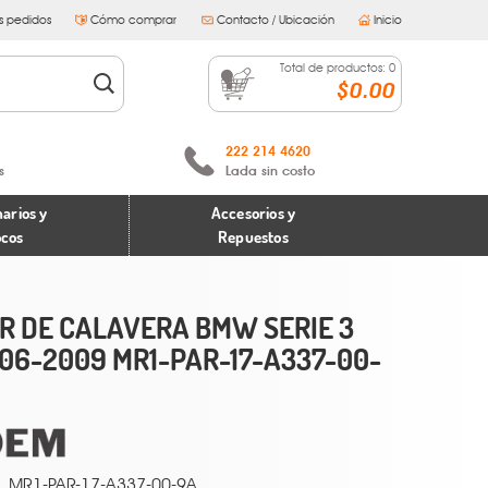
s pedidos
Cómo comprar
Contacto / Ubicación
Inicio
Total de productos:
0
$0.00
222 214 4620
s
Lada sin costo
arios y
Accesorios y
ocos
Repuestos
R DE CALAVERA BMW SERIE 3
06-2009 MR1-PAR-17-A337-00-
MR1-PAR-17-A337-00-9A