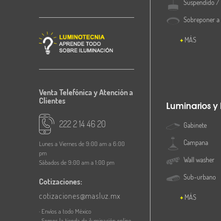
Suspendido / 
Sobreponer a
MÁS
Venta Telefónica y Atención a
Clientes
Luminarios y
222 2 14 46 20
Gabinete
Campana
Lunes a Viernes de 9:00 am a 6:00
pm
Wall washer
Sábados de 9:00 am a 1:00 pm
Sub-urbano
Cotizaciones:
cotizaciones@masluz.mx
MÁS
· Envíos a todo México
· Somos la tienda de iluminación online