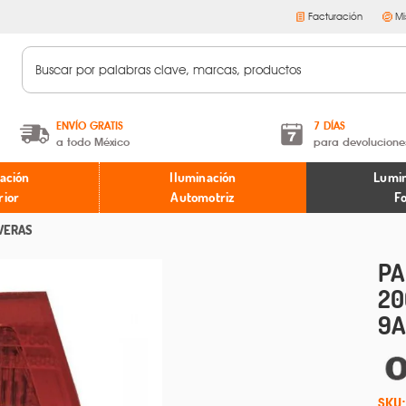
Facturación
Mi
ENVÍO GRATIS
7 DÍAS
a todo México
para devolucione
A partir de $599 MXN.
Términos y condiciones
ación
Iluminación
Lumin
* Aplican restricciones
Políticas de devoluciones
rior
Automotriz
F
VERAS
PA
20
9A
SKU: