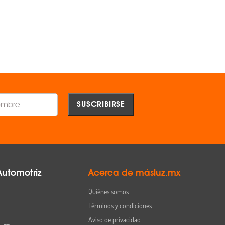
$3,134.00
$2,507.00
AGREGAR
AGREGAR
Comparar
Comparar
Automotriz
Acerca de másluz.mx
Quiénes somos
Términos y condiciones
Aviso de privacidad