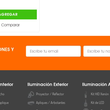
$1,786.00
AGREGAR
AGREGAR
Comparar
Comparar
NES Y
nterior
Iluminación Exterior
Iluminación 
cho
Proyector / Reflector
Kit HID Xenón
aplique
Apliques / Arbotantes
Kit de LED