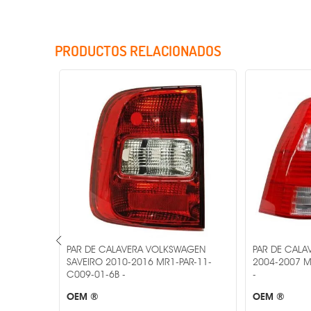
PRODUCTOS RELACIONADOS
Incluye Cristales
AGEN
PAR DE CALAVERA VOLKSWAGEN
PAR DE CALA
-PAR-
SAVEIRO 2010-2016 MR1-PAR-11-
2004-2007 M
C009-01-6B -
-
OEM ®
OEM ®