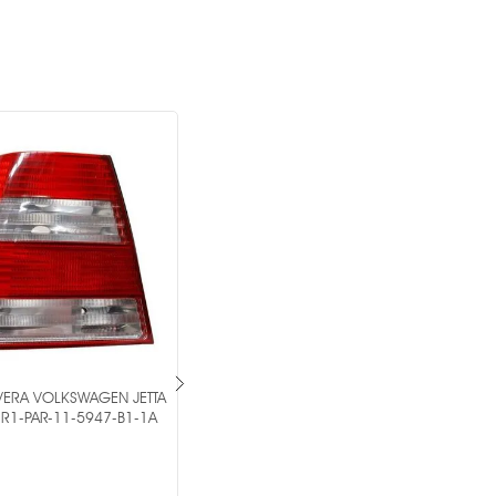
VERA VOLKSWAGEN JETTA
PAR DE CALAVERA VOLKSWAGEN GOL
R1-PAR-11-5947-B1-1A
- MR1-PAR-11-B871-01-6B -
TYC ®