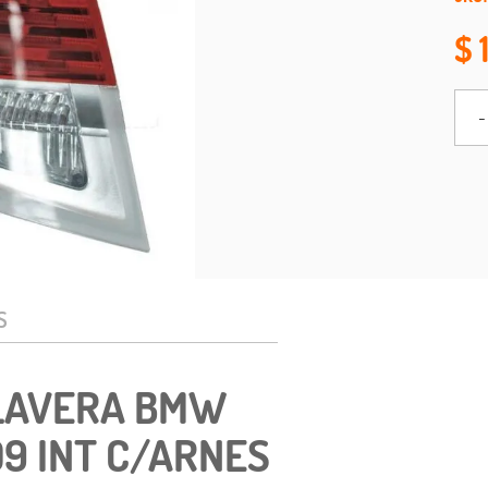
-
S
ALAVERA BMW
09 INT C/ARNES