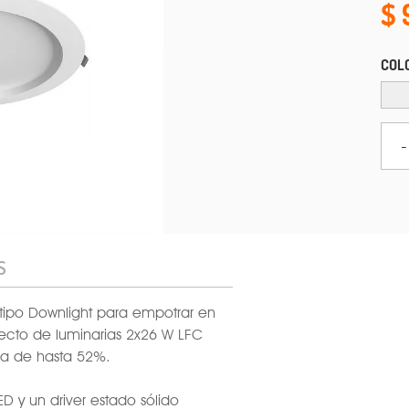
COLO
-
S
 tipo Downlight para empotrar en
irecto de luminarias 2x26 W LFC
ía de hasta 52%.
D y un driver estado sólido