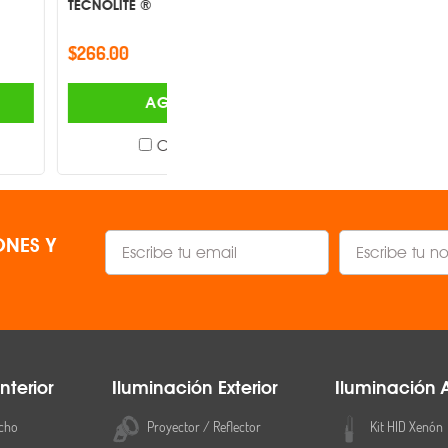
= 82
TECNOLITE ®
$73.00
1750 lm
AGREGAR
AGREGAR
60Hz
Comparar
Comparar
Sí, por medio de triac
50,000hrs.
NES Y
Inyección de aluminio con difu
Blanco
IP40
nterior
Iluminación Exterior
Iluminación 
Ancho 62 mm, diámetro 25
cho
Proyector / Reflector
Kit HID Xenón
empotrable