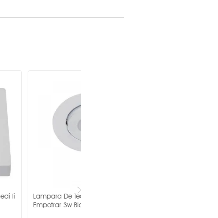
Driver de Estado Sólido (SSD)
= 0.95
105-140 V~
127 V
21 W
LED
echo Led Iota
Lampara De Techo Led
6000 K
Blanco Tecnolite -
Bucaramanga6 6w 6500k Blanco
Tecnolite -