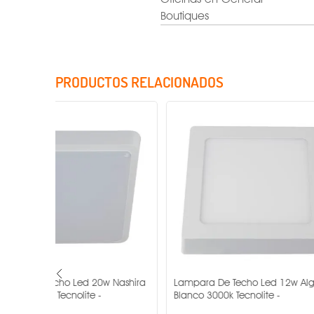
Boutiques
PRODUCTOS RELACIONADOS
Fuente de alimentación
Factor de potencia
Rango de tensión
Voltaje
Potencia
Fuente luminosa
 Nashira
Lampara De Techo Led 12w Algedi Ii
Lampara De T
Temperatura de color
Blanco 3000k Tecnolite -
Empotrar 3w 