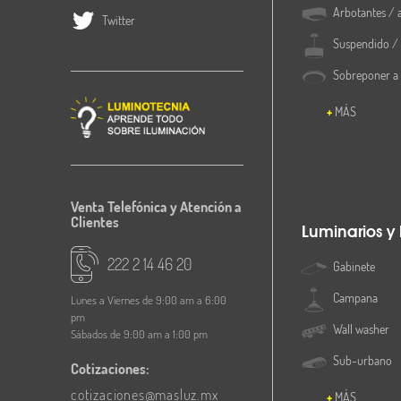
Arbotantes / 
Twitter
Apertura en plafón
Suspendido / 
Sobreponer a
Contenido
MÁS
Garantía
Venta Telefónica y Atención a
Clientes
Luminarios y
222 2 14 46 20
Gabinete
Campana
Lunes a Viernes de 9:00 am a 6:00
pm
Wall washer
Sábados de 9:00 am a 1:00 pm
Sub-urbano
Cotizaciones:
cotizaciones@masluz.mx
MÁS