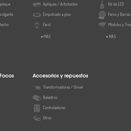
aplique
Apliques / Arbotantes
Kit de LED
215 mm
colgante
Empotrado a piso
Faros y Barras
 techo
Farol
Módulos y Tra
1pza.
MÁS
MÁS
1 año
 Focos
Accesorios y repuestos
Transformadores / Driver
Balastros
Controladores
Otros