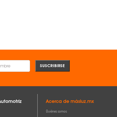
TECNOLITE ®
TECNOLITE ®
$73.00
$155.00
AGREGAR
AGREGAR
Comparar
Comparar
sor de acrilico termoplastico
Automotriz
Acerca de másluz.mx
2 mm
Quiénes somos