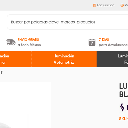
Facturación
Mi
ENVÍO GRATIS
7 DÍAS
a todo México
para devolucione
A partir de $599 MXN.
Términos y condiciones
ación
Iluminación
Lumin
* Aplican restricciones
Políticas de devoluciones
rior
Automotriz
F
HT
LU
BL
SKU: