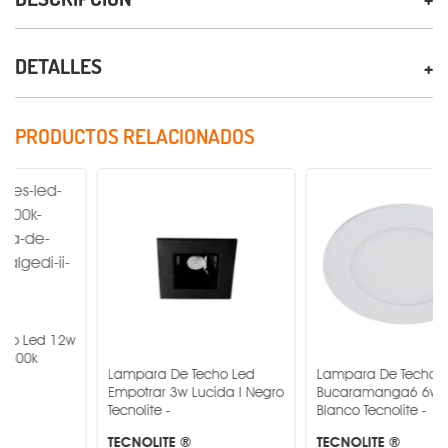
DETALLES
PRODUCTOS RELACIONADOS
w
Lampara De Techo Led
Lampara De Techo Led
Empotrar 3w Lucida I Negro
Bucaramanga6 6w 4000k
Tecnolite -
Blanco Tecnolite -
TECNOLITE ®
TECNOLITE ®