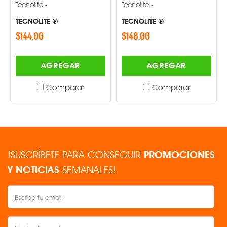
Lam
Tecnolite -
Tecnolite -
Emp
TECNOLITE ®
TECNOLITE ®
Tecn
$144.00
$148.00
TEC
$64
AGREGAR
AGREGAR
Comparar
Comparar
¡SUSCRÍBETE PARA CONSEGUIR
PROMOCIONES
Y NOTICIAS
SEMANALES!