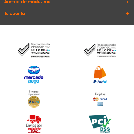
Acerca de másluz.mx
Tu cuenta