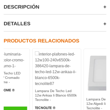
DESCRIPCIÓN
DETALLES
PRODUCTOS RELACIONADOS
ED
do
Lampara De Techo Led
12w Ankaa Ii Blanco 6500k
Lampara De Techo Led
Tecnolite -
12w Algedi Ii Blanco 3000
TECNOLITE ®
Tecnolite -