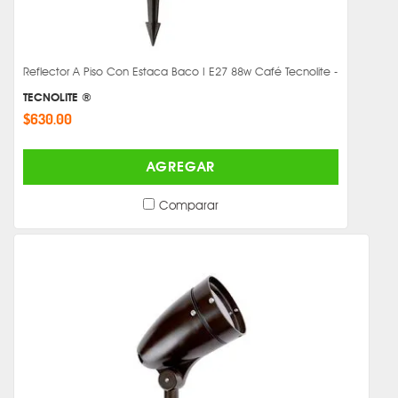
Reflector A Piso Con Estaca Baco I E27 88w Café Tecnolite -
TECNOLITE ®
$630.00
AGREGAR
Comparar