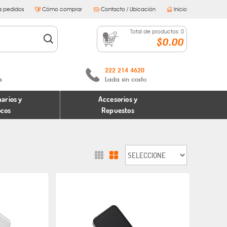
s pedidos
Cómo comprar
Contacto / Ubicación
Inicio
Total de productos:
0
$0.00
222 214 4620
s
Lada sin costo
arios y
Accesorios y
ocos
Repuestos