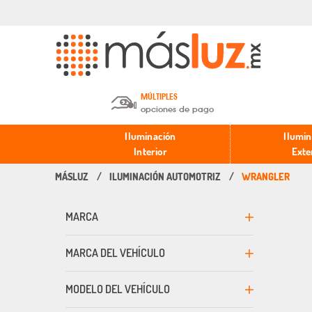
MÚLTIPLES
opciones de pago
Depósito en efectivo o Cheque y
Iluminación
Ilumin
Transferencia.
Interior
Exte
ILUMINACIÓN AUTOMOTRIZ
WRANGLER
Pago con tarjeta de crédito o
débito.
MARCA
PayPal, Oxxo y Mercado Pago.
MARCA DEL VEHÍCULO
MODELO DEL VEHÍCULO