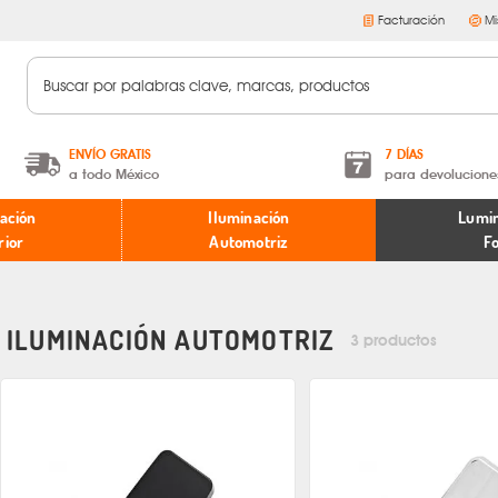
Facturación
Mi
ENVÍO GRATIS
7 DÍAS
a todo México
para devolucione
A partir de $599 MXN.
Términos y condiciones
ación
Iluminación
Lumin
* Aplican restricciones
Políticas de devoluciones
rior
Automotriz
F
ILUMINACIÓN AUTOMOTRIZ
3 productos