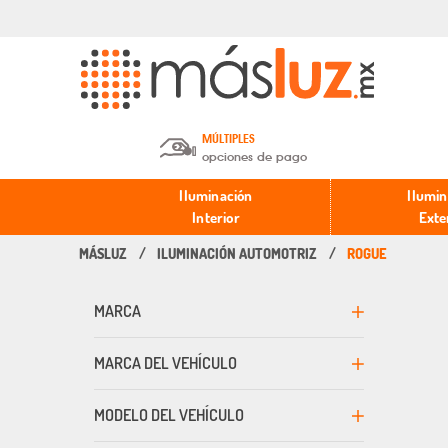
MÚLTIPLES
opciones de pago
Depósito en efectivo o Cheque y
Iluminación
Ilumin
Transferencia.
Interior
Exte
ILUMINACIÓN AUTOMOTRIZ
ROGUE
Pago con tarjeta de crédito o
débito.
MARCA
PayPal, Oxxo y Mercado Pago.
MARCA DEL VEHÍCULO
MODELO DEL VEHÍCULO