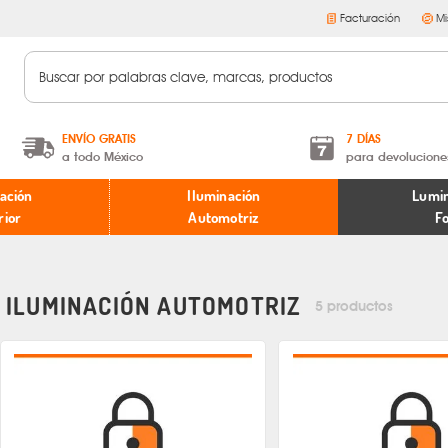
Facturación
Mi
ENVÍO GRATIS
7 DÍAS
a todo México
para devolucione
A partir de $599 MXN.
Términos y condiciones
ación
Iluminación
Lumin
* Aplican restricciones
Políticas de devoluciones
rior
Automotriz
F
ILUMINACIÓN AUTOMOTRIZ
5 productos