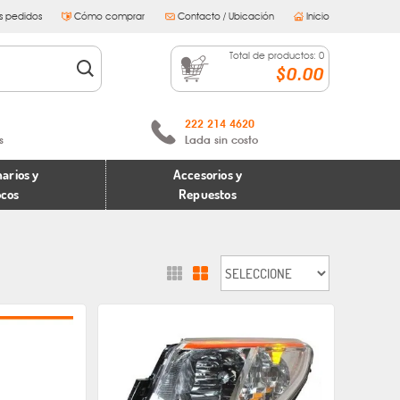
s pedidos
Cómo comprar
Contacto / Ubicación
Inicio
Total de productos:
0
$0.00
222 214 4620
s
Lada sin costo
arios y
Accesorios y
ocos
Repuestos