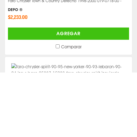
Faro Chrysler Town & Country Derecho 1998-2000 019-0718-00 -
DEPO ®
$2,233.00
AGREGAR
Comparar
Faro Chrysler Spirit Izquierdo 1990-1995 019-0715-01 -
DEPO ®
$667.00
AGREGAR
Comparar