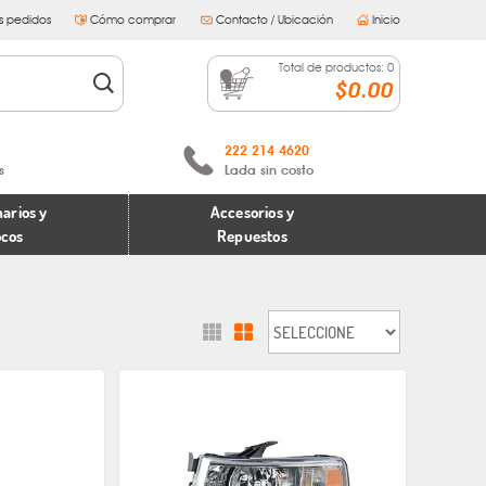
s pedidos
Cómo comprar
Contacto / Ubicación
Inicio
Total de productos:
0
$0.00
222 214 4620
s
Lada sin costo
arios y
Accesorios y
ocos
Repuestos