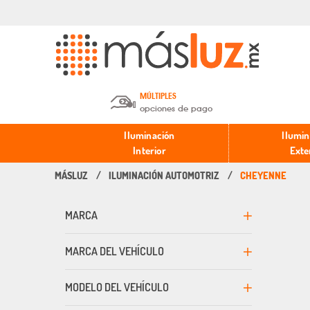
MÚLTIPLES
opciones de pago
Depósito en efectivo o Cheque y
Iluminación
Ilumin
Transferencia.
Interior
Exte
ILUMINACIÓN AUTOMOTRIZ
CHEYENNE
Pago con tarjeta de crédito o
débito.
MARCA
PayPal, Oxxo y Mercado Pago.
MARCA DEL VEHÍCULO
MODELO DEL VEHÍCULO