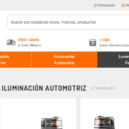
Facturación
Mi
ENVÍO GRATIS
7 DÍAS
a todo México
para devolucione
A partir de $599 MXN.
Términos y condiciones
ación
Iluminación
Lumin
* Aplican restricciones
Políticas de devoluciones
rior
Automotriz
F
ILUMINACIÓN AUTOMOTRIZ
37 productos