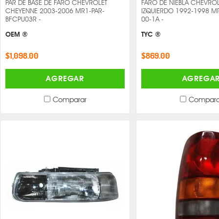
PAR DE BASE DE FARO CHEVROLET
FARO DE NIEBLA CHEVRO
CHEYENNE 2003-2006 MR1-PAR-
IZQUIERDO 1992-1998 M
BFCPU03R -
00-1A -
OEM ®
TYC ®
$1,098.00
$869.00
AGREGAR
AGREGA
Comparar
Compara