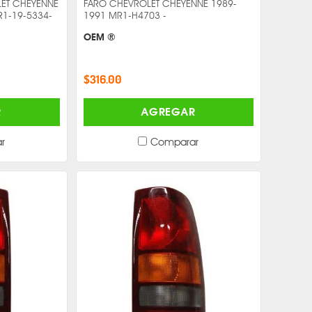
LET CHEYENNE
FARO CHEVROLET CHEYENNE 1989-
R1-19-5334-
1991 MR1-H4703 -
OEM ®
$316.00
R
AGREGAR
r
Comparar