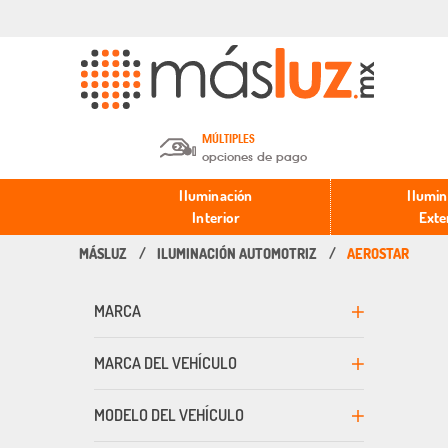
MÚLTIPLES
opciones de pago
Depósito en efectivo o Cheque y
Iluminación
Ilumin
Transferencia.
Interior
Exte
ILUMINACIÓN AUTOMOTRIZ
AEROSTAR
Pago con tarjeta de crédito o
débito.
MARCA
PayPal, Oxxo y Mercado Pago.
MARCA DEL VEHÍCULO
MODELO DEL VEHÍCULO