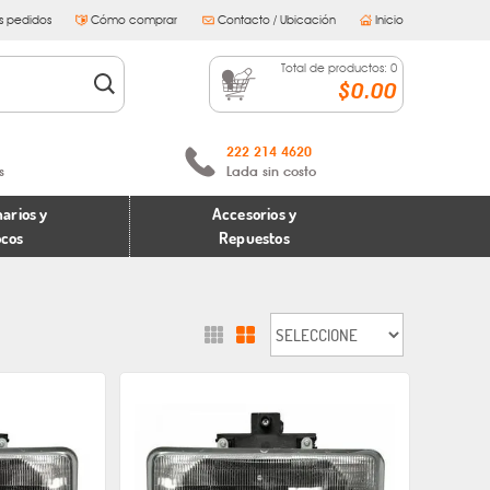
s pedidos
Cómo comprar
Contacto / Ubicación
Inicio
Total de productos:
0
$0.00
222 214 4620
s
Lada sin costo
arios y
Accesorios y
ocos
Repuestos