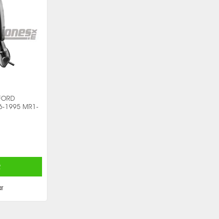
FORD
6-1995 MR1-
R
r