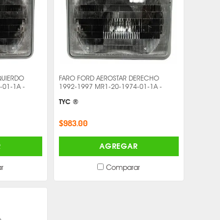
QUIERDO
FARO FORD AEROSTAR DERECHO
-01-1A -
1992-1997 MR1-20-1974-01-1A -
TYC ®
$983.00
R
AGREGAR
r
Comparar