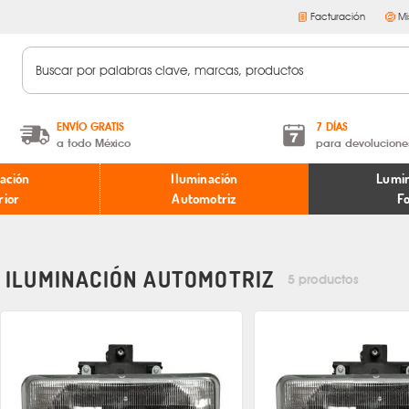
Facturación
Mi
ENVÍO GRATIS
7 DÍAS
a todo México
para devolucione
A partir de $599 MXN.
Términos y condiciones
ación
Iluminación
Lumin
* Aplican restricciones
Políticas de devoluciones
rior
Automotriz
F
ILUMINACIÓN AUTOMOTRIZ
5 productos