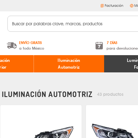
Facturación
Mi
ENVÍO GRATIS
7 DÍAS
a todo México
para devolucione
A partir de $599 MXN.
Términos y condiciones
ación
Iluminación
Lumin
* Aplican restricciones
Políticas de devoluciones
rior
Automotriz
F
ILUMINACIÓN AUTOMOTRIZ
43 productos