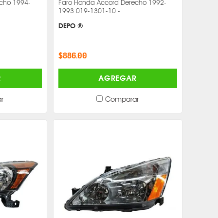
cho 1994-
Faro Honda Accord Derecho 1992-
1993 019-1301-10 -
DEPO ®
$886.00
R
AGREGAR
r
Comparar