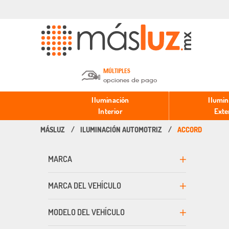
MÚLTIPLES
opciones de pago
Depósito en efectivo o Cheque y
Iluminación
Ilumin
Transferencia.
Interior
Exte
ILUMINACIÓN AUTOMOTRIZ
ACCORD
Pago con tarjeta de crédito o
débito.
MARCA
PayPal, Oxxo y Mercado Pago.
MARCA DEL VEHÍCULO
MODELO DEL VEHÍCULO