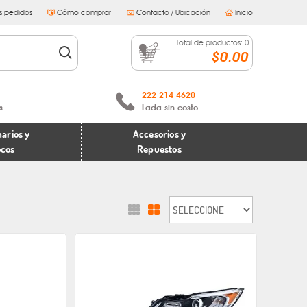
s pedidos
Cómo comprar
Contacto / Ubicación
Inicio
Total de productos:
0
$0.00
222 214 4620
s
Lada sin costo
arios y
Accesorios y
ocos
Repuestos