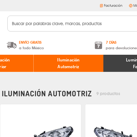
Facturación
Mi
ENVÍO GRATIS
7 DÍAS
a todo México
para devolucione
A partir de $599 MXN.
Términos y condiciones
ación
Iluminación
Lumin
* Aplican restricciones
Políticas de devoluciones
rior
Automotriz
F
ILUMINACIÓN AUTOMOTRIZ
9 productos