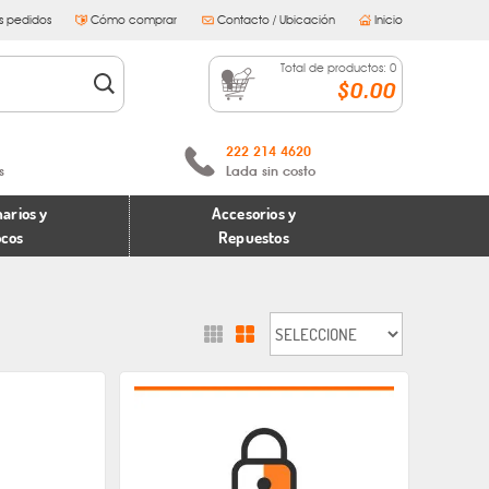
s pedidos
Cómo comprar
Contacto / Ubicación
Inicio
Total de productos:
0
$0.00
222 214 4620
s
Lada sin costo
arios y
Accesorios y
ocos
Repuestos