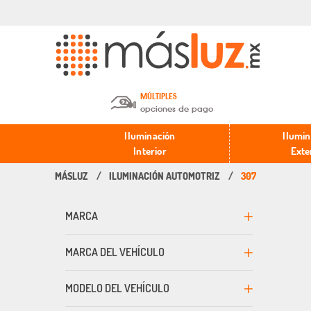
MÚLTIPLES
opciones de pago
Depósito en efectivo o Cheque y
Iluminación
Ilumin
Transferencia.
Interior
Exte
ILUMINACIÓN AUTOMOTRIZ
307
Pago con tarjeta de crédito o
débito.
MARCA
PayPal, Oxxo y Mercado Pago.
MARCA DEL VEHÍCULO
MODELO DEL VEHÍCULO