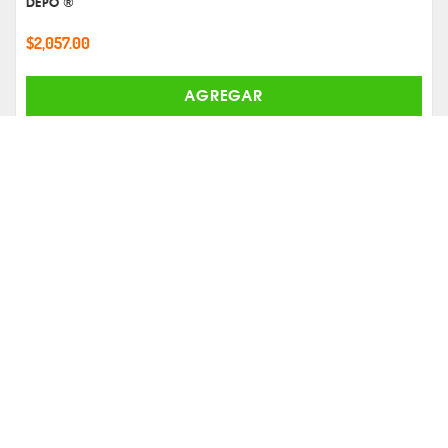
DEPO ®
$2,057.00
AGREGAR
Comparar
ESPEJO ELECTRICO VOLKSWAGEN GOLF IZQUIERDO 2000-2007 MR1-
018-3111-13 -
DEPO ®
$912.00
AGREGAR
Comparar