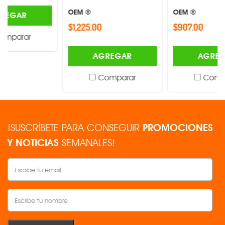
OEM ®
OEM ®
$1,225.00
$907.00
AGREGAR
AGREGAR
Comparar
Comparar
¡SUSCRÍBETE PARA CONSEGUIR
PROMOCIONES
Y NOTICIAS
SEMANALES!