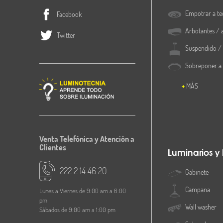
Empotrar a te
Facebook
Arbotantes / 
Twitter
Suspendido / 
Sobreponer a
MÁS
Venta Telefónica y Atención a
Clientes
Luminarios y
222 2 14 46 20
Gabinete
Campana
Lunes a Viernes de 9:00 am a 6:00
pm
Wall washer
Sábados de 9:00 am a 1:00 pm