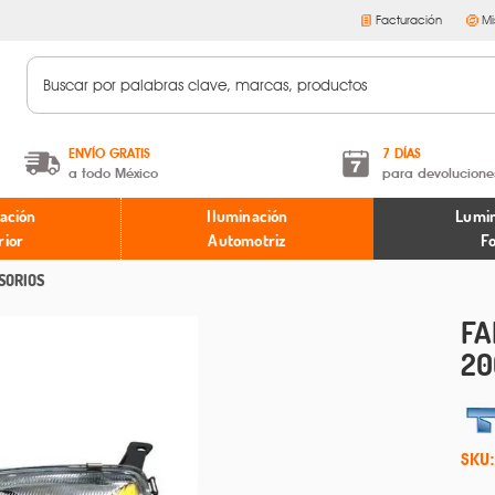
Facturación
Mi
ENVÍO GRATIS
7 DÍAS
a todo México
para devolucione
A partir de $599 MXN.
Términos y condiciones
ación
Iluminación
Lumin
* Aplican restricciones
Políticas de devoluciones
rior
Automotriz
F
SORIOS
FA
20
SKU: