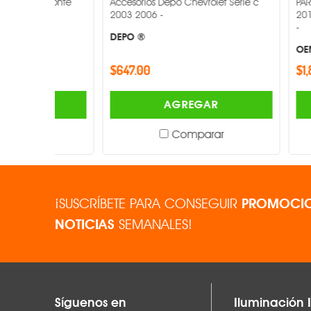
 Monte
Accesorios Depo Chevrolet Serie c
PAR DE FARO
2003 2006 -
2010-2013 M
-
DEPO ®
OEM ®
$647.00
$1,845.00
AGREGAR
Comparar
¡SUSCRÍBETE PARA CONSEGUIR
PROMOCIO
NOTICIAS
SEMANALES!
Síguenos en
Iluminación I