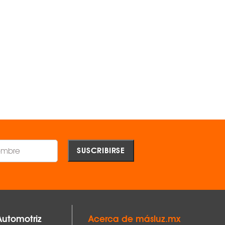
PAR DE FARO DE NIEBLA PEUGEOT 306
PAR DE FARO DE NIEBLA NIS
1997-2000 MR1-PAR-550-2009R -
ARMADA - MR1-PAR-19-5721
OEM ®
OEM ®
$907.00
$2,016.00
AGREGAR
AGREGAR
Comparar
Comparar
Automotriz
Acerca de másluz.mx