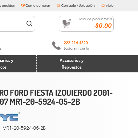
s pedidos
Cómo comprar
Contacto / Ubicación
Inicio
Total de productos:
0
$0.00
222 214 4620
s
Lada sin costo
arios y
Accesorios y
ocos
Repuestos
RO FORD FIESTA IZQUIERDO 2001-
07 MR1-20-5924-05-2B
MR1-20-5924-05-2B