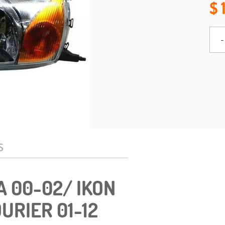
-
S
A 00-02/ IKON
OURIER 01-12