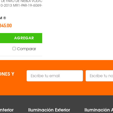
 DE NIEBLA VOLVO XC60
PAR DE FARO DE NIEBLA VOLKSWAGEN
R1-PAR-19-6069-01-9B
GOL - MR1-PAR-19-C241-05-2B -
TYC ®
$1,358.00
AGREGAR
AGREGAR
Comparar
Comparar
NES Y
nterior
Iluminación Exterior
Iluminación 