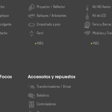
cho
Proyector / Reflector
Kit HID Xenón
aplique
Apliques / Arbotantes
Kit de LED
colgante
Empotrado a piso
Faros y Barras
 techo
Farol
Módulos y Tra
MÁS
MÁS
 Focos
Accesorios y repuestos
Transformadores / Driver
Balastros
Controladores