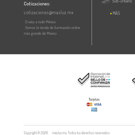
Sub-urbano
Cotizaciones:
cotizaciones@masluz.mx
MÁS
· Envíos a todo México
· Somos la tienda de iluminación online
más grande de México
Copyright ©
2026
másluz.mx. Todos los derechos reservados