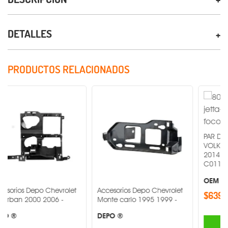
DETALLES
PRODUCTOS RELACIONADOS
PAR DE FARO DE NI
VOLKSWAGEN JETTA
2014 MR1-PAR-19-
C0110015B3 -
OEM ®
po Chevrolet
Accesorios Depo Chevrolet
$639.00
0 2006 -
Monte carlo 1995 1999 -
DEPO ®
AGREGA