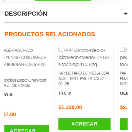
DESCRIPCIÓN
PRODUCTOS RELACIONADOS
PAR DE FARO DE NIEBLA SEAT
PAR DE FARO DE 
IBIZA - MR1-PAR-19-C237-
PEUGEOT 508 2
 Depo Chevrolet
01-2B -
MR1-PAR-19-C09
3 2006 -
TYC ®
OEM ®
$1,328.00
$2,368.00
AGREGAR
AGRE
REGAR