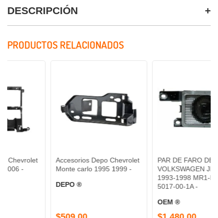
DESCRIPCIÓN
PRODUCTOS RELACIONADOS
et
Accesorios Depo Chevrolet
PAR DE FARO DE NIEBLA
Monte carlo 1995 1999 -
VOLKSWAGEN JETTA
1993-1998 MR1-PAR-19-
DEPO ®
5017-00-1A -
OEM ®
$509.00
$1,480.00