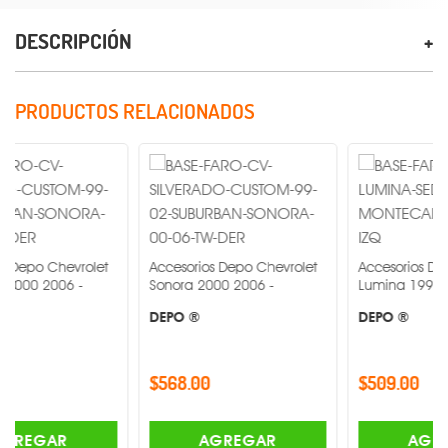
DESCRIPCIÓN
PRODUCTOS RELACIONADOS
evrolet
Accesorios Depo Chevrolet
Accesorios Depo Chevro
6 -
Sonora 2000 2006 -
Lumina 1995 2001 -
DEPO ®
DEPO ®
$568.00
$509.00
R
AGREGAR
AGREGAR