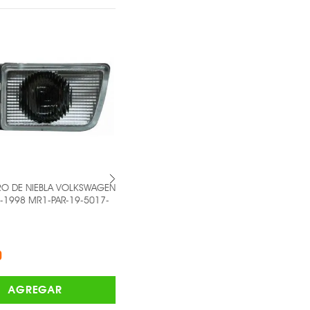
 DE NIEBLA VOLKSWAGEN
PAR DE FARO DE NIEBLA VOLKSWAGEN
998 MR1-PAR-19-5017-
GOL - MR1-PAR-19-C241-05-2B -
TYC ®
$1,358.00
AGREGAR
AGREGAR