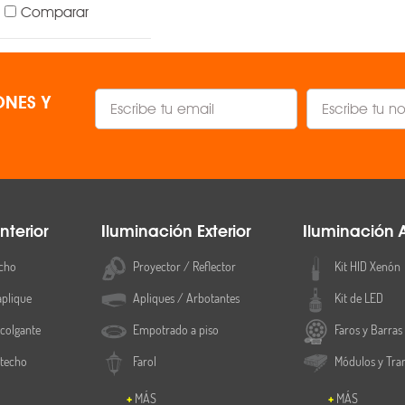
Comparar
Comparar
NES Y
nterior
Iluminación Exterior
Iluminación 
cho
Proyector / Reflector
Kit HID Xenón
aplique
Apliques / Arbotantes
Kit de LED
colgante
Empotrado a piso
Faros y Barras
 techo
Farol
Módulos y Tra
MÁS
MÁS