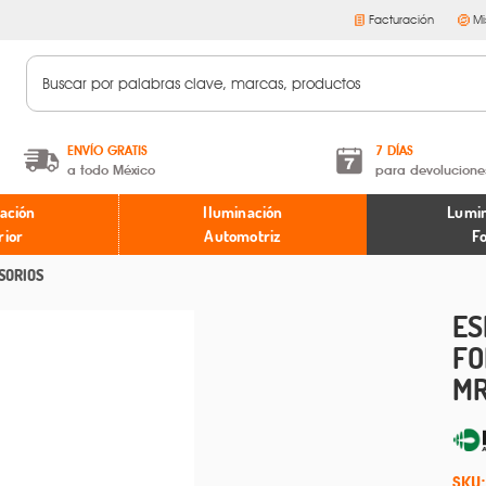
Facturación
Mi
ENVÍO GRATIS
7 DÍAS
a todo México
para devolucione
A partir de $599 MXN.
Términos y condiciones
ación
Iluminación
Lumin
* Aplican restricciones
Políticas de devoluciones
rior
Automotriz
F
SORIOS
ES
FO
MR
SKU: