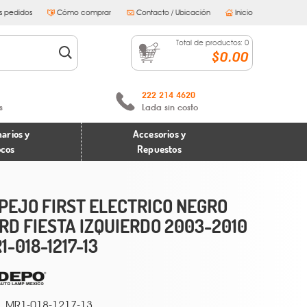
s pedidos
Cómo comprar
Contacto / Ubicación
Inicio
Total de productos:
0
$0.00
222 214 4620
s
Lada sin costo
arios y
Accesorios y
ocos
Repuestos
PEJO FIRST ELECTRICO NEGRO
RD FIESTA IZQUIERDO 2003-2010
1-018-1217-13
MR1-018-1217-13