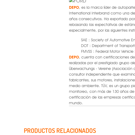
DEPO
, es la marca líder de autopart
International Interbrand como una d
años consecutivos. Ha exportado po
rebasando las expectativas de están
especialmente, por las siguientes inst
SAE : Society of Automotive E
DOT : Department of Transport
FMVSS : Federal Motor Vehicle
DEPO
, cuenta con certificaciones de 
realizadas por el prestigiado grupo 
Überwachungs - Vereine (Asociación d
consultor independiente que examina
fabricantes, sus motores, instalacione
medio ambiente. TÜV, es un grupo pi
monitoreo, con más de 130 años de e
certificación de las empresas certific
mundo.
PRODUCTOS RELACIONADOS