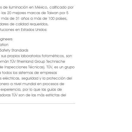
es de iluminación en México, calificado por
e las 20 mejores marcas de Taiwan por 5
r más de 31 años a más de 100 países,
dares de calidad requeridos,
ituciones en Estados Unidos:
ngineers
ation
 Safety Standards
sus propios laboratorios fotométricos, son
alemán TÜV Rheinland Group Technische
e Inspecciones Técnicas). TÜV, es un grupo
 todos los sistemas de empresas
s eléctricas, seguridad y la protección del
onero a nivel mundial en procesos de
xperiencia, por lo que las guías de
adoras TÜV son de las más estrictas del