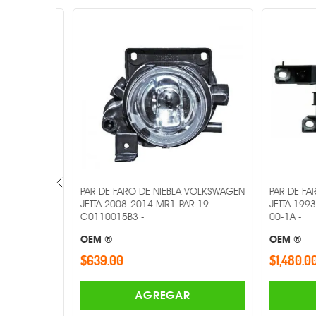
LVO XC60
PAR DE FARO DE NIEBLA VOLKSWAGEN
PAR DE FARO
69-01-9B
JETTA 2008-2014 MR1-PAR-19-
JETTA 1993-1
C0110015B3 -
00-1A -
OEM ®
OEM ®
$639.00
$1,480.00
AGREGAR