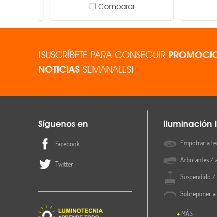
Comparar
¡SUSCRÍBETE PARA CONSEGUIR
PROMOCIO
NOTICIAS
SEMANALES!
Síguenos en
Iluminación I
Empotrar a te
Facebook
Arbotantes / 
Twitter
Suspendido / 
Sobreponer a
MÁS