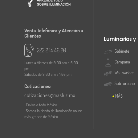
Venta Telefónica y Atención a
Clientes
Luminarios y
222 2 14 46 20
Gabinete
Campana
Lunes a Viernes de 9:00 am a 6:00
pm
Wall washer
Sábados de 9:00 am a 1:00 pm
Sub-urbano
Cotizaciones:
cotizaciones@masluz.mx
MÁS
· Envíos a todo México
· Somos la tienda de iluminación online
más grande de México