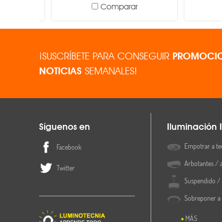
Comparar
¡SUSCRÍBETE PARA CONSEGUIR
PROMOCIO
NOTICIAS
SEMANALES!
Síguenos en
Iluminación I
Empotrar a te
Facebook
Arbotantes / 
Twitter
Suspendido / 
Sobreponer a
MÁS