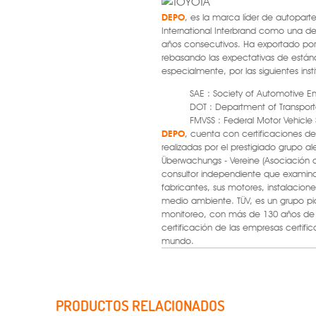
DEPO
, es la marca líder de autopart
International Interbrand como una d
años consecutivos. Ha exportado po
rebasando las expectativas de están
especialmente, por las siguientes inst
SAE : Society of Automotive E
DOT : Department of Transport
FMVSS : Federal Motor Vehicle
DEPO
, cuenta con certificaciones de 
realizadas por el prestigiado grupo 
Überwachungs - Vereine (Asociación d
consultor independiente que examina
fabricantes, sus motores, instalacione
medio ambiente. TÜV, es un grupo pi
monitoreo, con más de 130 años de e
certificación de las empresas certific
mundo.
PRODUCTOS RELACIONADOS