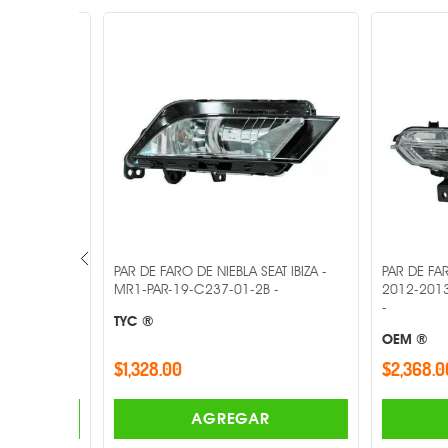
LVO XC60
PAR DE FARO DE NIEBLA SEAT IBIZA -
PAR DE FARO 
69-01-9B
MR1-PAR-19-C237-01-2B -
2012-2013 M
-
TYC ®
OEM ®
$1,328.00
$2,368.00
AGREGAR