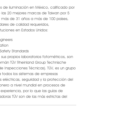
es de iluminación en México, calificado por
e las 20 mejores marcas de Taiwan por 5
r más de 31 años a más de 100 países,
dares de calidad requeridos,
ituciones en Estados Unidos:
ngineers
ation
 Safety Standards
sus propios laboratorios fotométricos, son
alemán TÜV Rheinland Group Technische
e Inspecciones Técnicas). TÜV, es un grupo
 todos los sistemas de empresas
s eléctricas, seguridad y la protección del
onero a nivel mundial en procesos de
xperiencia, por lo que las guías de
adoras TÜV son de las más estrictas del