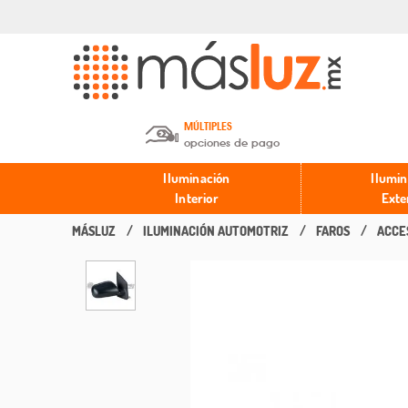
MÚLTIPLES
opciones de pago
Depósito en efectivo o Cheque y
Iluminación
Ilumin
Transferencia.
Interior
Exte
ILUMINACIÓN AUTOMOTRIZ
FAROS
ACCE
Pago con tarjeta de crédito o
débito.
PayPal, Oxxo y Mercado Pago.