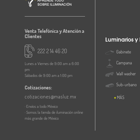
Venta Telefónica y Atención a
Clientes
Luminarios y
222 2 14 46 20
Gabinete
Campana
Lunes a Viernes de 9:00 am a 6:00
pm
Wall washer
Sábados de 9:00 am a 1:00 pm
Sub-urbano
Cotizaciones:
cotizaciones@masluz.mx
MÁS
· Envíos a todo México
· Somos la tienda de iluminación online
más grande de México