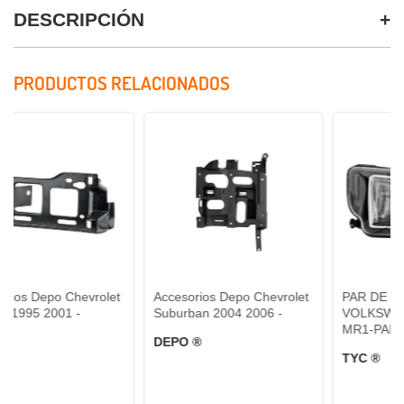
DESCRIPCIÓN
PRODUCTOS RELACIONADOS
 Chevrolet
Accesorios Depo Chevrolet
PAR DE FARO DE NI
1 -
Suburban 2004 2006 -
VOLKSWAGEN GOL 
MR1-PAR-19-C241-05
DEPO ®
TYC ®