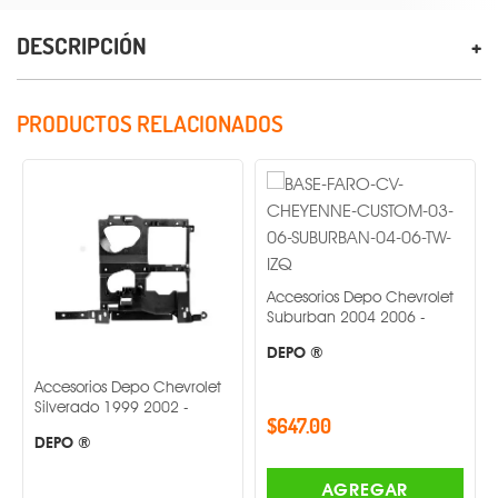
DESCRIPCIÓN
PRODUCTOS RELACIONADOS
Accesorios Depo Chevrolet
Suburban 2004 2006 -
DEPO ®
orios Depo Chevrolet
PAR DE FAR
rado 1999 2002 -
VOLKSWAGE
$647.00
2014 MR1-
 ®
C0110015B
OEM ®
AGREGAR