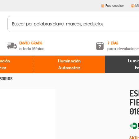
Facturación
Mi
ENVÍO GRATIS
7 DÍAS
a todo México
para devolucione
A partir de $599 MXN.
Términos y condiciones
ación
Iluminación
Lumin
* Aplican restricciones
Políticas de devoluciones
rior
Automotriz
F
SORIOS
ES
FI
01
SKU: