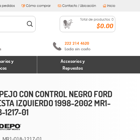
s pedidos
Cómo comprar
Contacto / Ubicación
Inicio
Total de productos:
0
$0.00
222 214 4620
s
Lada sin costo
arios y
Accesorios y
ocos
Repuestos
PEJO CON CONTROL NEGRO FORD
ESTA IZQUIERDO 1998-2002 MR1-
8-1217-01
MR1-018-1217-01