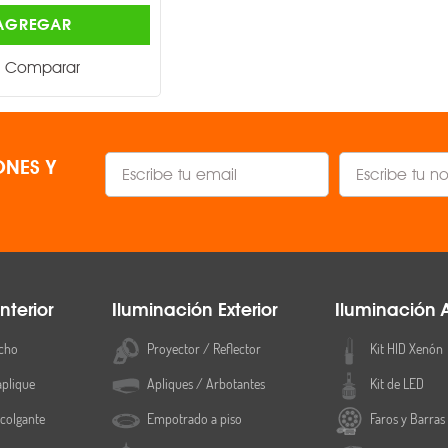
AGREGAR
AGREGAR
Comparar
Comparar
NES Y
nterior
Iluminación Exterior
Iluminación 
cho
Proyector / Reflector
Kit HID Xenón
aplique
Apliques / Arbotantes
Kit de LED
colgante
Empotrado a piso
Faros y Barras