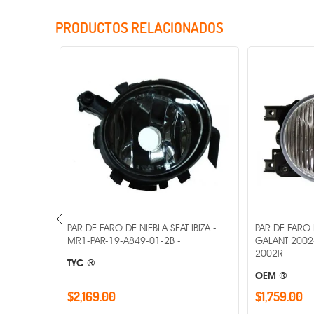
PRODUCTOS RELACIONADOS
OLKSWAGEN
PAR DE FARO DE NIEBLA SEAT IBIZA -
PAR DE FARO 
19-5017-
MR1-PAR-19-A849-01-2B -
GALANT 2002
2002R -
TYC ®
OEM ®
$2,169.00
$1,759.00