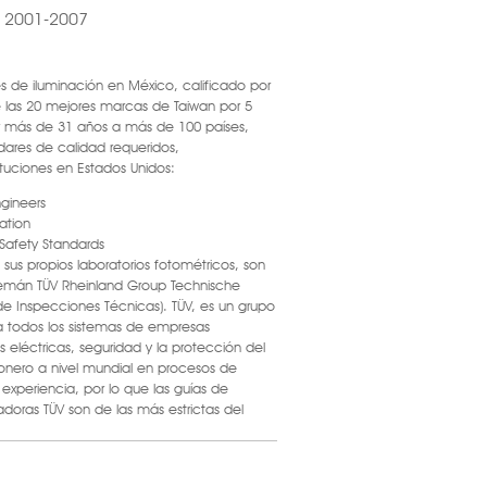
 2001-2007
es de iluminación en México, calificado por
e las 20 mejores marcas de Taiwan por 5
r más de 31 años a más de 100 países,
dares de calidad requeridos,
ituciones en Estados Unidos:
ngineers
ation
 Safety Standards
sus propios laboratorios fotométricos, son
alemán TÜV Rheinland Group Technische
e Inspecciones Técnicas). TÜV, es un grupo
 todos los sistemas de empresas
s eléctricas, seguridad y la protección del
onero a nivel mundial en procesos de
xperiencia, por lo que las guías de
adoras TÜV son de las más estrictas del