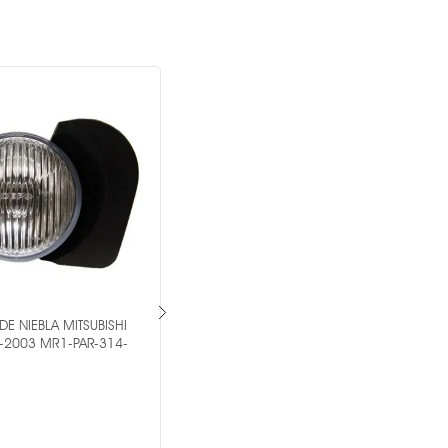
DE NIEBLA MITSUBISHI
PAR DE FARO DE NIEBLA FORD
-2003 MR1-PAR-314-
MUSTANG 2010-2012 MR1-PAR-19-
5977-00-1A -
OEM ®
$1,779.00