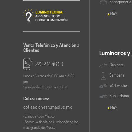
Sobreponer a
MÁS
Venta Telefónica y Atención a
Clientes
Luminarios y
222 2 14 46 20
Gabinete
Campana
Lunes a Viernes de 9:00 am a 6:00
pm
Wall washer
Sábados de 9:00 am a 1:00 pm
Sub-urbano
Cotizaciones:
cotizaciones@masluz.mx
MÁS
· Envíos a todo México
· Somos la tienda de iluminación online
más grande de México