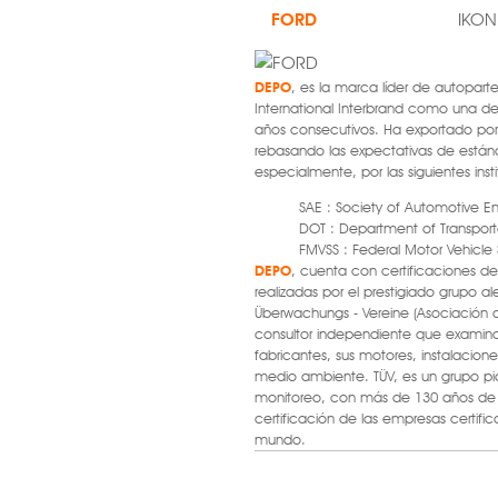
FORD
IKON
DEPO
, es la marca líder de autopart
International Interbrand como una d
años consecutivos. Ha exportado po
rebasando las expectativas de están
especialmente, por las siguientes inst
SAE : Society of Automotive E
DOT : Department of Transport
FMVSS : Federal Motor Vehicle
DEPO
, cuenta con certificaciones de 
realizadas por el prestigiado grupo 
Überwachungs - Vereine (Asociación d
consultor independiente que examina
fabricantes, sus motores, instalacione
medio ambiente. TÜV, es un grupo pi
monitoreo, con más de 130 años de e
certificación de las empresas certific
mundo.