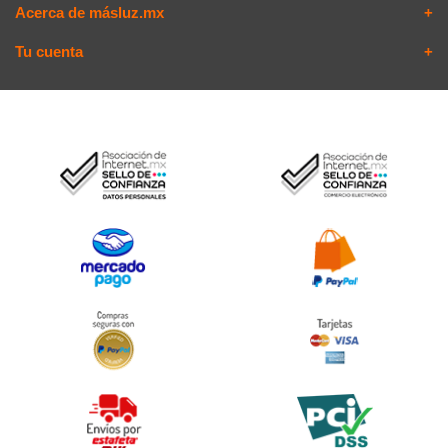
Acerca de másluz.mx
Tu cuenta