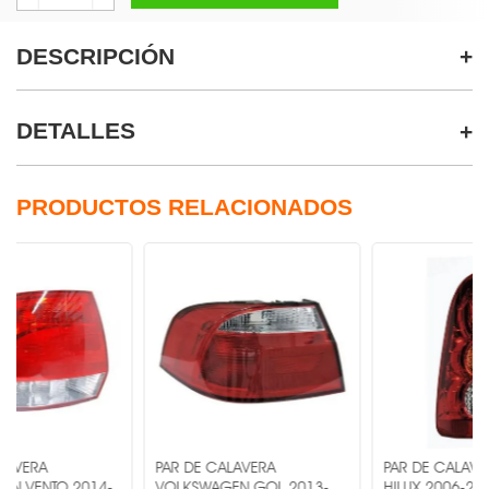
DESCRIPCIÓN
DETALLES
PRODUCTOS RELACIONADOS
PAR DE CALAVERA
PAR DE CALAVERA TOYOT
O 2014-
VOLKSWAGEN GOL 2013-
HILUX 2006-2011 MR1-P