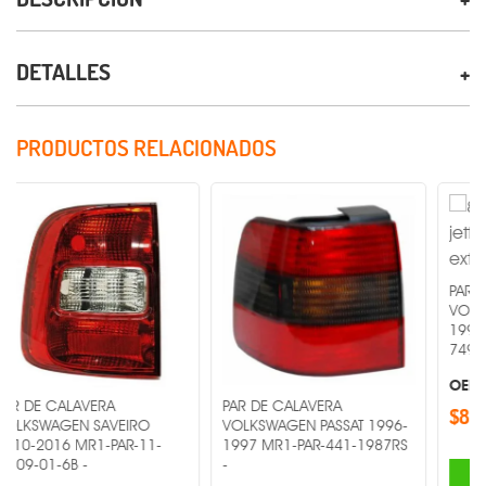
DETALLES
PRODUCTOS RELACIONADOS
PAR DE CALAVERA
VOLKSWAGEN JETT
1998 MR1-PAR-11
74980015B3 -
OEM ®
AVERA
PAR DE CALAVERA
$869.00
 SAVEIRO
VOLKSWAGEN PASSAT 1996-
R1-PAR-11-
1997 MR1-PAR-441-1987RS
-
-
AGREG