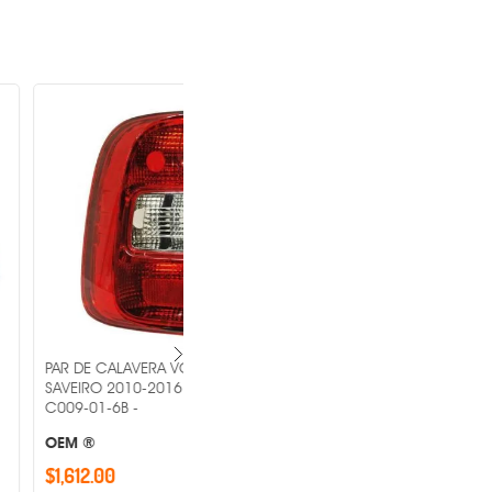
AVERA VOLKSWAGEN
PAR DE CALAVERA VOLKSWAGEN
0-2016 MR1-PAR-11-
POINTER 2000 MR1-PAR-11-
-
B5030015B3 -
OEM ®
$907.00