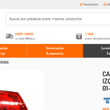
Facturación
Mi
ENVÍO GRATIS
7 DÍAS
a todo México
para devolucione
A partir de $599 MXN.
Términos y condiciones
ación
Iluminación
Lumin
* Aplican restricciones
Políticas de devoluciones
rior
Automotriz
F
VERAS
CA
IZ
01
SKU: