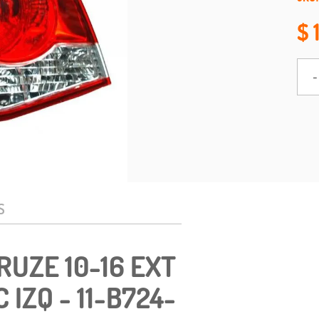
-
S
UZE 10-16 EXT
 IZQ - 11-B724-