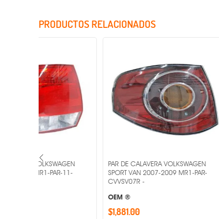
PRODUCTOS RELACIONADOS
Incluye Cristales
AGEN
PAR DE CALAVERA VOLKSWAGEN
PAR DE CAL
-11-
SPORT VAN 2007-2009 MR1-PAR-
SAVEIRO 201
CVVSV07R -
C009-01-6B 
OEM ®
OEM ®
$1,881.00
$1,612.00