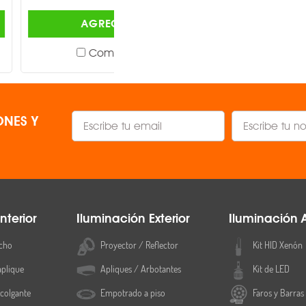
AGREGAR
AGREGAR
Comparar
Comparar
NES Y
nterior
Iluminación Exterior
Iluminación 
cho
Proyector / Reflector
Kit HID Xenón
aplique
Apliques / Arbotantes
Kit de LED
colgante
Empotrado a piso
Faros y Barras