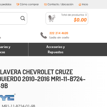
s pedidos
Cómo comprar
Contacto / Ubicación
Inicio
Total de productos:
0
$0.00
222 214 4620
s
Lada sin costo
arios y
Accesorios y
ocos
Repuestos
LAVERA CHEVROLET CRUZE
QUIERDO 2010-2016 MR1-11-B724-
-9B
MR1-11-B724-01-9B