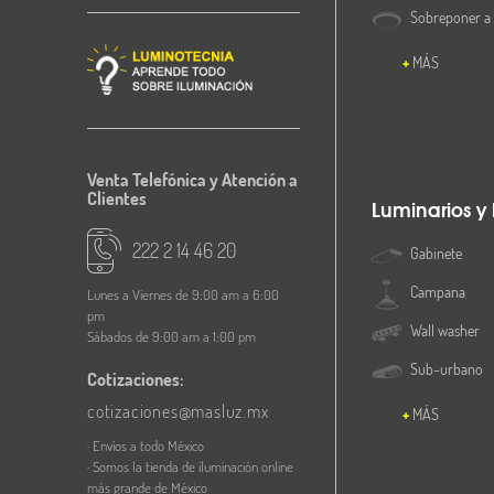
Sobreponer a
MÁS
Venta Telefónica y Atención a
Clientes
Luminarios y
222 2 14 46 20
Gabinete
Campana
Lunes a Viernes de 9:00 am a 6:00
pm
Wall washer
Sábados de 9:00 am a 1:00 pm
Sub-urbano
Cotizaciones:
cotizaciones@masluz.mx
MÁS
· Envíos a todo México
· Somos la tienda de iluminación online
más grande de México