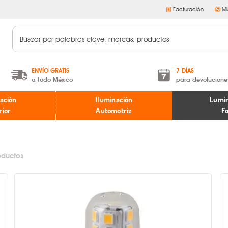
Facturación
Mi
ENVÍO GRATIS
7 DÍAS
a todo México
para devolucione
A partir de $599 MXN.
Términos y condiciones
ación
Iluminación
Lumin
* Aplican restricciones
Políticas de devoluciones
rior
Automotriz
F
oductos