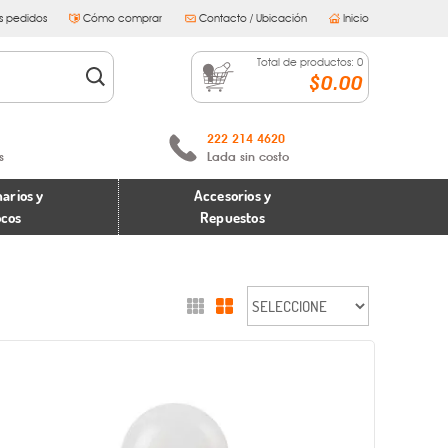
s pedidos
Cómo comprar
Contacto / Ubicación
Inicio
Total de productos:
0
$0.00
222 214 4620
s
Lada sin costo
arios y
Accesorios y
ocos
Repuestos