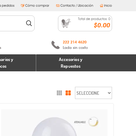
s pedidos
Cómo comprar
Contacto / Ubicación
Inicio
Total de productos:
0
$0.00
222 214 4620
s
Lada sin costo
arios y
Accesorios y
ocos
Repuestos