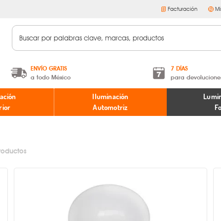
Facturación
Mi
ENVÍO GRATIS
7 DÍAS
a todo México
para devolucione
A partir de $599 MXN.
Términos y condiciones
ación
Iluminación
Lumin
* Aplican restricciones
Políticas de devoluciones
rior
Automotriz
F
roductos